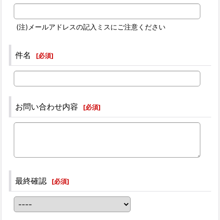
(注)メールアドレスの記入ミスにご注意ください
件名
[
必須
]
お問い合わせ内容
[
必須
]
最終確認
[
必須
]