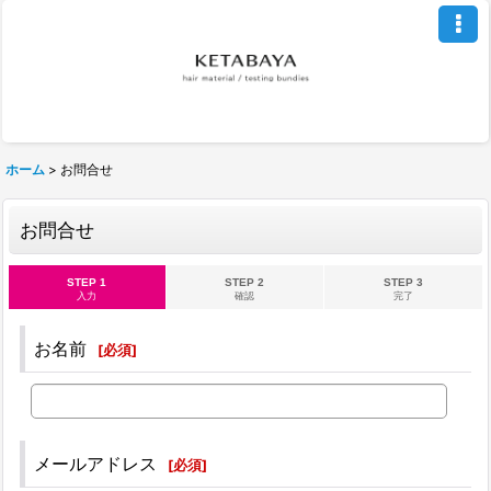
ホーム
>
お問合せ
お問合せ
STEP 1
STEP 2
STEP 3
入力
確認
完了
お名前
[
必須
]
メールアドレス
[
必須
]