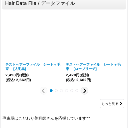
Hair Data File / データファイル
テストヘアーファイル シート＋毛
テストヘアーファイル シート＋毛
束
[
人毛黒
]
束
[
ローブリーチ
]
2,420
円
(税別)
2,420
円
(税別)
(
税込
:
2,662
円
)
(
税込
:
2,662
円
)
(
もっと見る
毛束屋はこだわり美容師さんを応援しています^^