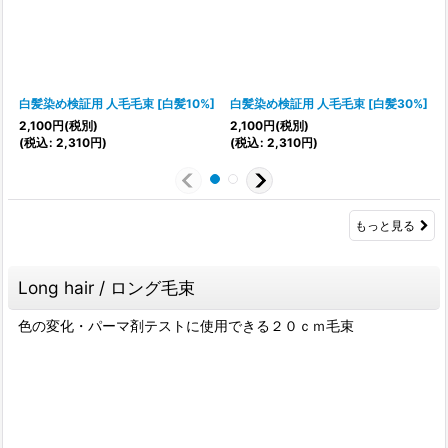
白髪染め検証用 人毛毛束
[
白髪10%
]
白髪染め検証用 人毛毛束
[
白髪30%
]
2,100
円
(税別)
2,100
円
(税別)
2
(
税込
:
2,310
円
)
(
税込
:
2,310
円
)
(
もっと見る
Long hair / ロング毛束
色の変化・パーマ剤テストに使用できる２０ｃｍ毛束