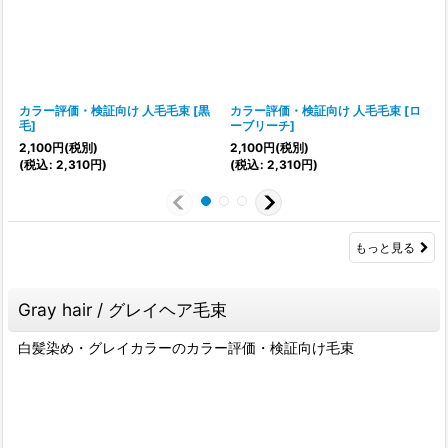
カラー評価・検証向け 人毛毛束
[
黒
カラー評価・検証向け 人毛毛束
[
ロ
毛
]
ーブリーチ
]
2,100
円
(税別)
2,100
円
(税別)
2
(
税込
:
2,310
円
)
(
税込
:
2,310
円
)
(
もっと見る
Gray hair / グレイヘア毛束
白髪染め・グレイカラーのカラー評価・検証向け毛束