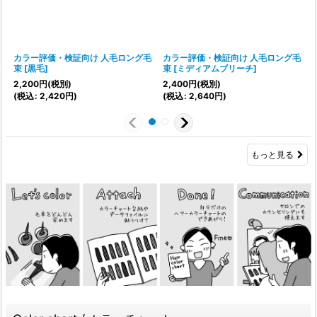
カラー評価・検証向け 人毛ロング毛
カラー評価・検証向け 人毛ロング毛
束
[
黒毛
]
束
[
ミディアムブリーチ
]
2,200
円
(税別)
2,400
円
(税別)
(
税込
:
2,420
円
)
(
税込
:
2,640
円
)
(
もっと見る