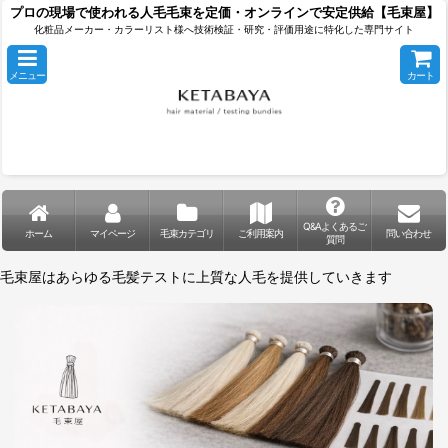
プロの現場で使われる人毛毛束を定価・オンラインで安定供給【毛束屋】
化粧品メーカー・カラーリスト様へ技術検証・研究・評価用途に特化した専門サイト
メニュー
カート
Q&Aよくあるご
ホーム
マイページ
毛束カテゴリ
ご利用案内
問い合わせ
質問
毛束屋はあらゆる毛髪テストに上質な人毛を提供していきます