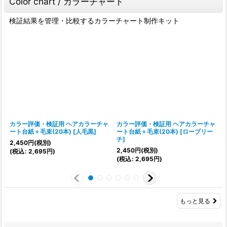
Color chart / カラーチャート
検証結果を管理・比較するカラーチャート制作キット
カラー評価・検証用 ヘアカラーチャ
カラー評価・検証用 ヘアカラーチャ
ート台紙＋毛束(20本)
[
人毛黒
]
ート台紙＋毛束(20本)
[
ローブリー
チ
]
2,450
円
(税別)
2,450
円
(税別)
(
税込
:
2,695
円
)
(
税込
:
2,695
円
)
(
もっと見る