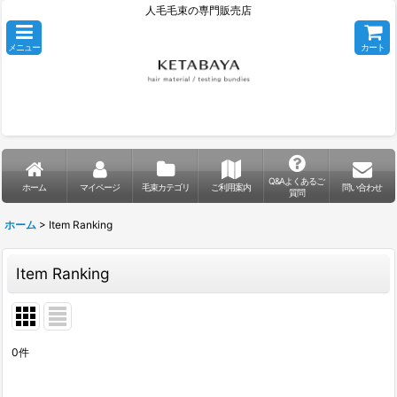
人毛毛束の専門販売店
メニュー
カート
Q&Aよくあるご
ホーム
マイページ
毛束カテゴリ
ご利用案内
問い合わせ
質問
ホーム
>
Item Ranking
Item Ranking
0
件