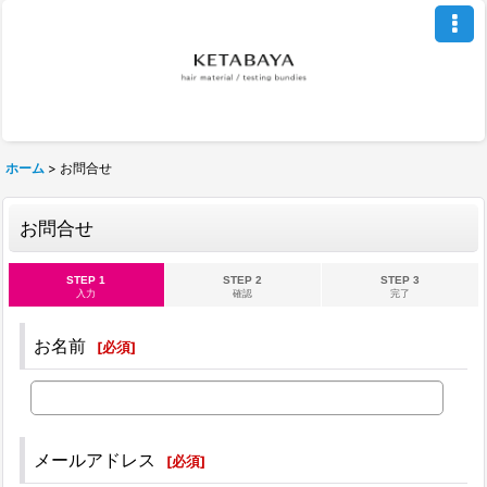
ホーム
>
お問合せ
お問合せ
STEP 1
STEP 2
STEP 3
入力
確認
完了
お名前
[
必須
]
メールアドレス
[
必須
]