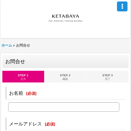
ホーム
>
お問合せ
お問合せ
STEP 1
STEP 2
STEP 3
入力
確認
完了
お名前
[
必須
]
メールアドレス
[
必須
]