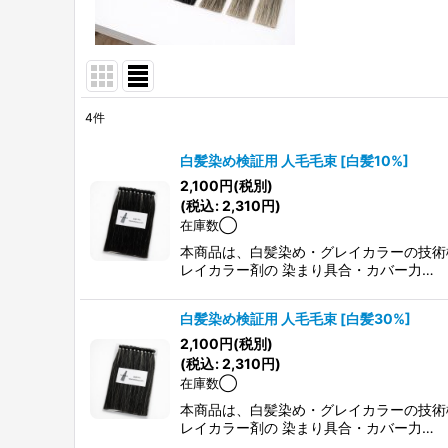
4
件
表示数
:
白髪染め検証用 人毛毛束
[
白髪10%
]
2,100
円
(税別)
並び順
:
(
税込
:
2,310
円
)
在庫数◯
本商品は、白髪染め・グレイカラーの技術
レイカラー剤の 染まり具合・カバー力…
白髪染め検証用 人毛毛束
[
白髪30%
]
2,100
円
(税別)
(
税込
:
2,310
円
)
在庫数◯
本商品は、白髪染め・グレイカラーの技術
レイカラー剤の 染まり具合・カバー力…