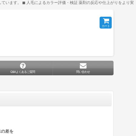
います。 ◼︎ 人毛によるカラー評価・検証 薬剤の反応や仕上がりをより実
カート
Q&Aよくあるご質問
問い合わせ
味の差を