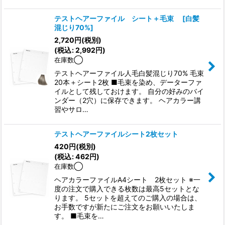
テストヘアーファイル シート＋毛束
[
白髪
混じり70%
]
2,720
円
(税別)
(
税込
:
2,992
円
)
在庫数◯
テストヘアーファイル人毛白髪混じり70% 毛束
20本＋シート2枚 ■毛束を染め、データーファ
イルとして残しておけます。 自分の好みのバイ
ンダー（2穴）に保存できます。 ヘアカラー講
習やサロ…
テストヘアーファイルシート2枚セット
420
円
(税別)
(
税込
:
462
円
)
在庫数◯
ヘアカラーファイルA4シート 2枚セット ※一
度の注文で購入できる枚数は最高5セットとな
ります。 5セットを超えてのご購入の場合は、
お手数ですが新たにご注文をお願いいたしま
す。 ■毛束を…