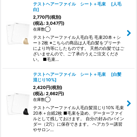
テストヘアーファイル シート＋毛束
[
人毛
白
]
2,770
円
(税別)
(
税込
:
3,047
円
)
在庫数◯
テストヘアーファイル人毛白毛 毛束20本＋シ
ート2枚 ※こちらの商品は人毛白髪をブリーチ
により均等にしたものです。 天然の白髪ではご
ざいませんので、ご了承のうえご注文くださ
い。 ■毛束…
テストヘアーファイル シート＋毛束
[
白髪
混じり10%
]
2,420
円
(税別)
(
税込
:
2,662
円
)
在庫数◯
テストヘアーファイル人毛白髪混じり10% 毛束
20本＋台紙2枚 ■毛束を染め、データーファイ
ルとして残しておけます。 自分の好みのバイン
ダー（2穴）に保存できます。 ヘアカラー講習
やサロン…