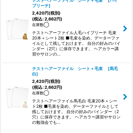
テストヘアーファイル シート＋毛束
[
ハイ
ブリーチ
]
2,420
円
(税別)
(
税込
:
2,662
円
)
在庫数◯
テストヘアーファイル人毛ハイブリーチ 毛束
20本＋シート2枚 ■毛束を染め、データーファ
イルとして残しておけます。 自分の好みのバイ
ンダー（2穴）に保存できます。 ヘアカラー講
習やサロンの…
テストヘアーファイル シート＋毛束
[
馬毛
白
]
2,420
円
(税別)
(
税込
:
2,662
円
)
在庫数◯
テストヘアーファイル馬毛白 毛束20本＋シー
ト2枚 ■毛束を染め、データーファイルとして
残しておけます。 自分の好みのバインダー（2
穴）に保存できます。 ヘアカラー講習やサロン
の勉強会でも…