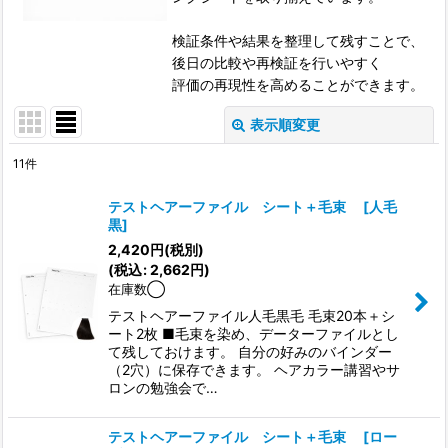
検証条件や結果を整理して残すことで、
後日の比較や再検証を行いやすく
評価の再現性を高めることができます。
表示順変更
閉じる
11
件
表示数
:
テストヘアーファイル シート＋毛束
[
人毛
黒
]
並び順
:
2,420
円
(税別)
(
税込
:
2,662
円
)
在庫数◯
絞り込む
テストヘアーファイル人毛黒毛 毛束20本＋シ
ート2枚 ■毛束を染め、データーファイルとし
て残しておけます。 自分の好みのバインダー
（2穴）に保存できます。 ヘアカラー講習やサ
ロンの勉強会で…
テストヘアーファイル シート＋毛束
[
ロー