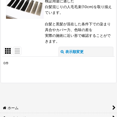
検証用途に適した
白髪混じりの人毛毛束(10cm)を取り揃え
ています。
白髪と黒髪が混在した条件下での染まり
具合やカバー力、色味の差を
実際の施術に近い形で確認することがで
きます。
表示順変更
閉じる
0
件
表示数
:
並び順
:
絞り込む
ホーム