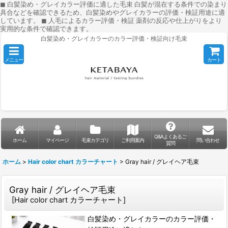
◼︎ 白髪染め・グレイカラー評価に適した毛束 白髪が混在する条件での染まり
具合などを確認できるため、白髪染めやグレイカラーの評価・検証用途に適
しています。 ◼︎ 人毛によるカラー評価・検証 薬剤の反応や仕上がりをより
実用的な条件で確認できます。
白髪染め・グレイカラーのカラー評価・検証向け毛束
メニュー
カート
Q&Aよくあるご
ホーム
マイページ
毛束カテゴリ
ご利用案内
問い合わせ
質問
ホーム
>
Hair color chart カラーチャート
>
Gray hair / グレイヘア毛束
Gray hair / グレイヘア毛束
[
Hair color chart カラーチャート
]
白髪染め・グレイカラーのカラー評価・