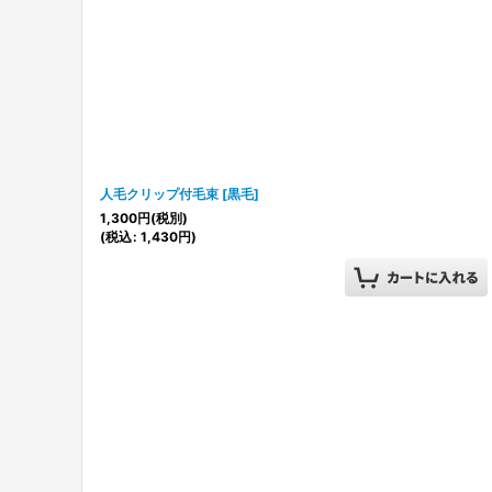
並び順
:
人毛クリップ付毛束
[
黒毛
]
1,300
円
(税別)
(
税込
:
1,430
円
)