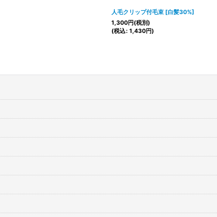
人毛クリップ付毛束
[
白髪30%
]
1,300
円
(税別)
(
税込
:
1,430
円
)