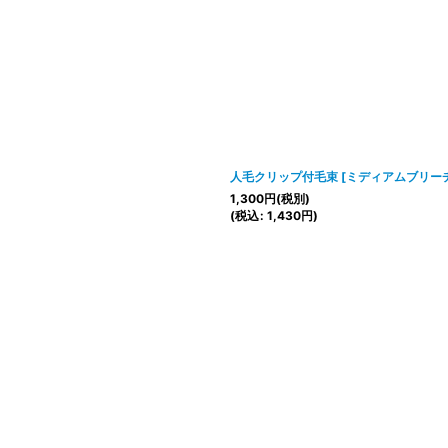
絞り込む
人毛クリップ付毛束
[
ミディアムブリー
1,300
円
(税別)
(
税込
:
1,430
円
)