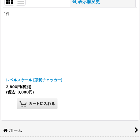
表示順変更
閉じる
1
件
表示数
:
並び順
:
絞り込む
レベルスケール
[
茶髪チェッカー
]
2,800
円
(税別)
(
税込
:
3,080
円
)
ホーム