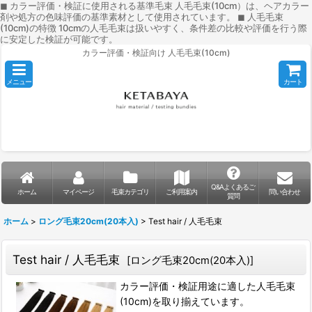
◼︎ カラー評価・検証に使用される基準毛束 人毛毛束(10cm）は、ヘアカラー
剤や処方の色味評価の基準素材として使用されています。 ◼︎ 人毛毛束
(10cm)の特徴 10cmの人毛毛束は扱いやすく、条件差の比較や評価を行う際
に安定した検証が可能です。
カラー評価・検証向け 人毛毛束(10cm)
メニュー
カート
Q&Aよくあるご
ホーム
マイページ
毛束カテゴリ
ご利用案内
問い合わせ
質問
ホーム
>
ロング毛束20cm(20本入)
>
Test hair / 人毛毛束
Test hair / 人毛毛束
[
ロング毛束20cm(20本入)
]
カラー評価・検証用途に適した人毛毛束
(10cm)を取り揃えています。