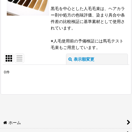
黒毛を中心とした人毛毛束は、ヘアカラ
ー剤や処方の色味評価、染まり具合や条
件差の比較検証に基準素材として使用さ
れています。
※人毛使用前の予備検証には馬毛テスト
毛束もご用意しています。
表示順変更
閉じる
0
件
表示数
:
並び順
:
絞り込む
ホーム