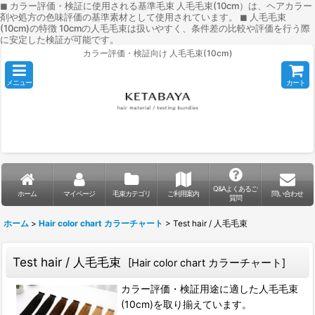
◼︎ カラー評価・検証に使用される基準毛束 人毛毛束(10cm）は、ヘアカラー
剤や処方の色味評価の基準素材として使用されています。 ◼︎ 人毛毛束
(10cm)の特徴 10cmの人毛毛束は扱いやすく、条件差の比較や評価を行う際
に安定した検証が可能です。
カラー評価・検証向け 人毛毛束(10cm)
メニュー
カート
Q&Aよくあるご
ホーム
マイページ
毛束カテゴリ
ご利用案内
問い合わせ
質問
ホーム
>
Hair color chart カラーチャート
>
Test hair / 人毛毛束
Test hair / 人毛毛束
[
Hair color chart カラーチャート
]
カラー評価・検証用途に適した人毛毛束
(10cm)を取り揃えています。