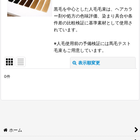
黒毛を中心とした人毛毛束は、ヘアカラ
ー剤や処方の色味評価、染まり具合や条
件差の比較検証に基準素材として使用さ
れています。
※人毛使用前の予備検証には馬毛テスト
毛束もご用意しています。
表示順変更
閉じる
0
件
表示数
:
並び順
:
絞り込む
ホーム