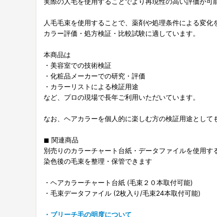
実際の人毛を使用することでより再現性の高い評価が可
人毛毛束を使用することで、薬剤や処理条件による変化
カラー評価・処方検証・比較試験に適しています。
本商品は
・美容室での技術検証
・化粧品メーカーでの研究・評価
・カラーリストによる検証用途
など、プロの現場で長年ご利用いただいています。
なお、ヘアカラーを個人的に楽しむ方の検証用途として
◼︎ 関連商品
別売りのカラーチャート台紙・データファイルを使用す
染色後の毛束を整理・保管できます
・ヘアカラーチャート台紙 (毛束２０本取付可能)
・毛束データファイル (2枚入り/毛束24本取付可能)
・ブリーチ毛の明度について