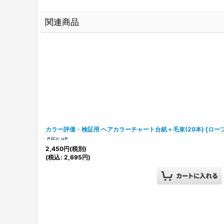
関連商品
カラー評価・検証用 ヘアカラーチャート台紙＋毛束(20本)
[
ロー
2,450
円
(税別)
(
税込
:
2,695
円
)