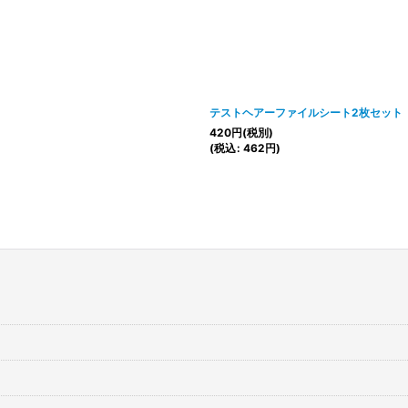
テストヘアーファイルシート2枚セット
420
円
(税別)
(
税込
:
462
円
)