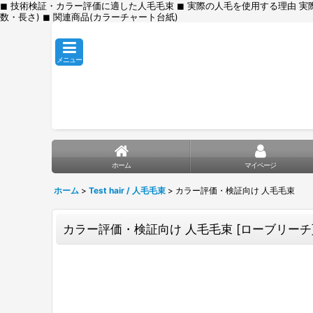
◼︎ 技術検証・カラー評価に適した人毛毛束 ◼︎ 実際の人毛を使用する理由 
数・長さ) ◼︎ 関連商品(カラーチャート台紙)
メニュー
ホーム
マイページ
ホーム
>
Test hair / 人毛毛束
>
カラー評価・検証向け 人毛毛束
カラー評価・検証向け 人毛毛束
[
ローブリーチ