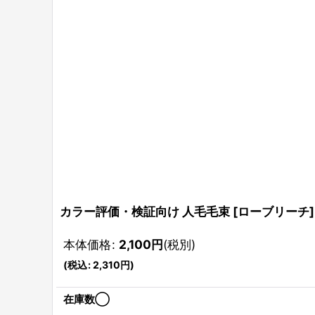
カラー評価・検証向け 人毛毛束
[
ローブリーチ
]
本体価格
:
2,100
円
(税別)
(
税込
:
2,310
円
)
在庫数◯