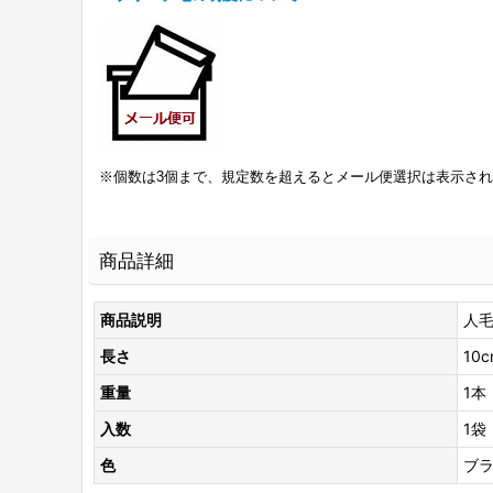
※個数は3個まで、規定数を超えるとメール便選択は表示さ
商品詳細
商品説明
人毛
長さ
10c
重量
1本
入数
1袋
色
ブ