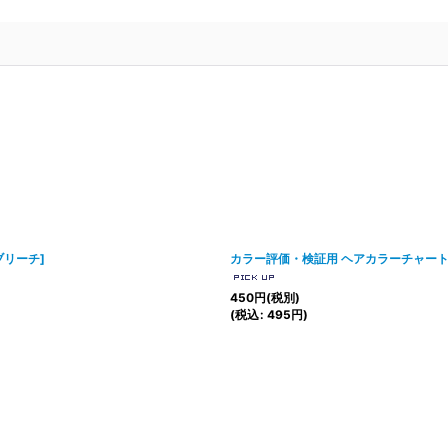
ブリーチ
]
カラー評価・検証用 ヘアカラーチャー
450
円
(税別)
(
税込
:
495
円
)