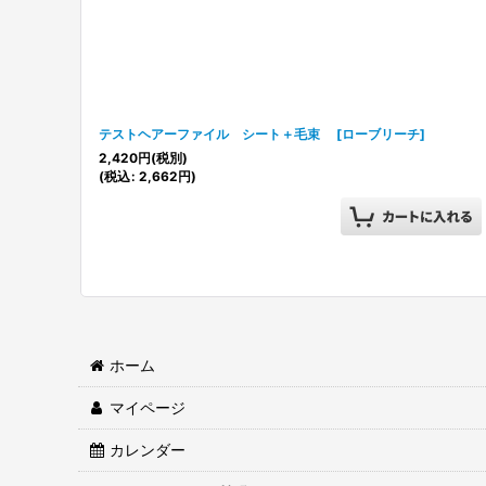
テストヘアーファイル シート＋毛束
[
ローブリーチ
]
2,420
円
(税別)
(
税込
:
2,662
円
)
ホーム
マイページ
カレンダー