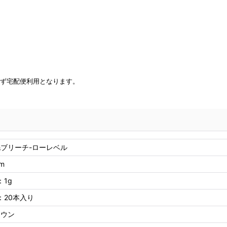
れず宅配便利用となります。
ブリーチ-ローレベル
m
：1g
：20本入り
ラウン