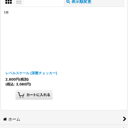
表示順変更
閉じる
1
件
表示数
:
並び順
:
絞り込む
レベルスケール
[
茶髪チェッカー
]
2,800
円
(税別)
(
税込
:
3,080
円
)
ホーム