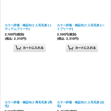
カラー評価・検証向け 人毛毛束
[
ミ
カラー評価・検証向け 人毛毛束
[
ハ
ディアムブリーチ
]
イブリーチ
]
2,100
円
(税別)
2,100
円
(税別)
(
税込
:
2,310
円
)
(
税込
:
2,310
円
)
カラー評価・検証向け 馬毛毛束
[
馬
カラー評価・検証向け 人毛毛束
[
白
毛
]
毛
]