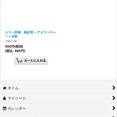
カラー評価・検証用 ヘアカラーチャ
ート台紙
450
円
(税別)
(
税込
:
495
円
)
ホーム
マイページ
カレンダー