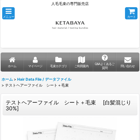
人毛毛束の専門販売店
メニュー
カート
Q&Aよくあるご
ホーム
マイページ
毛束カテゴリ
ご利用案内
問い合わせ
質問
ホーム
>
Hair Data File / データファイル
>
テストヘアーファイル シート＋毛束
テストヘアーファイル シート＋毛束
[
白髪混じり
30%
]