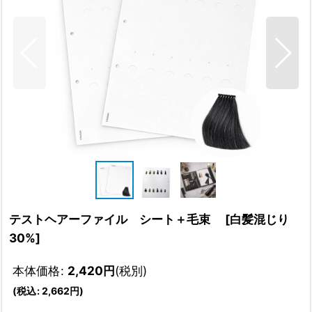
テストヘアーファイル シート＋毛束
[
白髪混じり
30%
]
本体価格
:
2,420
円
(税別)
(
税込
:
2,662
円
)