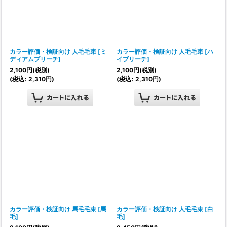
カラー評価・検証向け 人毛毛束
[
ミ
カラー評価・検証向け 人毛毛束
[
ハ
ディアムブリーチ
]
イブリーチ
]
2,100
円
(税別)
2,100
円
(税別)
(
税込
:
2,310
円
)
(
税込
:
2,310
円
)
カラー評価・検証向け 馬毛毛束
[
馬
カラー評価・検証向け 人毛毛束
[
白
毛
]
毛
]