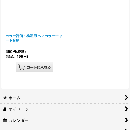
カラー評価・検証用 ヘアカラーチャ
ート台紙
450
円
(税別)
(
税込
:
495
円
)
ホーム
マイページ
カレンダー