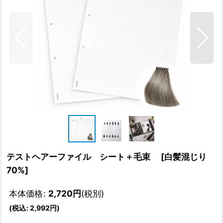
テストヘアーファイル シート＋毛束
[
白髪混じり
70%
]
本体価格
:
2,720
円
(税別)
(
税込
:
2,992
円
)