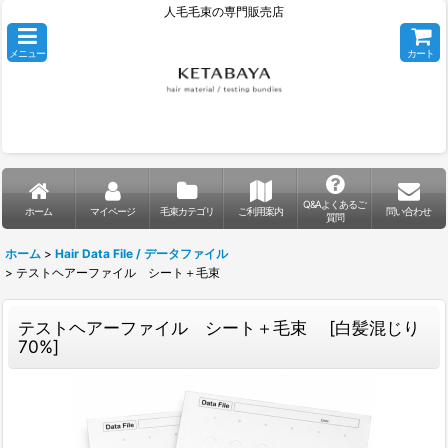
人毛毛束の専門販売店
メニュー
カート
Q&Aよくあるご
ホーム
マイページ
毛束カテゴリ
ご利用案内
問い合わせ
質問
ホーム
>
Hair Data File / データファイル
>
テストヘアーファイル シート＋毛束
テストヘアーファイル シート＋毛束
[
白髪混じり
70%
]