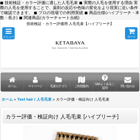
◼︎ 技術検証・カラー評価に適した人毛毛束 ◼︎ 実際の人毛を使用する理由 実
際の人毛を使用することで、薬剤の反応や色味の変化をより現実に近い条件
で確認できます。 ◼︎ プロの現場での利用実績 ◼︎ 商品仕様(ハイブリーチ・本
数・長さ) ◼︎ 関連商品(カラーチャート台紙)
技術検証・カラー評価用 人毛毛束【ハイブリーチ】
メニュー
カート
Q&Aよくあるご
ホーム
マイページ
毛束カテゴリ
ご利用案内
問い合わせ
質問
ホーム
>
Test hair / 人毛毛束
>
カラー評価・検証向け 人毛毛束
カラー評価・検証向け 人毛毛束
[
ハイブリーチ
]