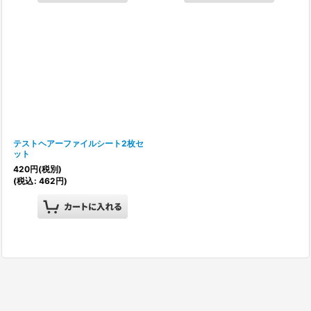
テストヘアーファイルシート2枚セ
ット
420
円
(税別)
(
税込
:
462
円
)