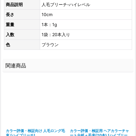
商品説明
人毛ブリーチ-ハイレベル
長さ
10cm
重量
1本：1g
入数
1袋：20本入り
色
ブラウン
関連商品
カラー評価・検証向け 人毛ロング毛
カラー評価・検証用 ヘアカラーチャ
束
[
ハイブリーチ
]
ート台紙＋毛束(20本)
[
ハイブリー