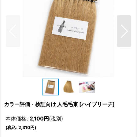
カラー評価・検証向け 人毛毛束
[
ハイブリーチ
]
本体価格
:
2,100
円
(税別)
(
税込
:
2,310
円
)