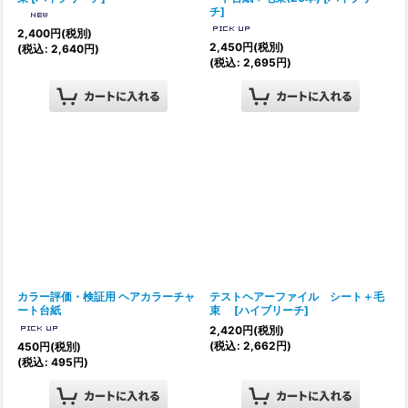
チ
]
2,400
円
(税別)
2,450
円
(税別)
(
税込
:
2,640
円
)
(
税込
:
2,695
円
)
カラー評価・検証用 ヘアカラーチャ
テストヘアーファイル シート＋毛
ート台紙
束
[
ハイブリーチ
]
2,420
円
(税別)
(
税込
:
2,662
円
)
450
円
(税別)
(
税込
:
495
円
)