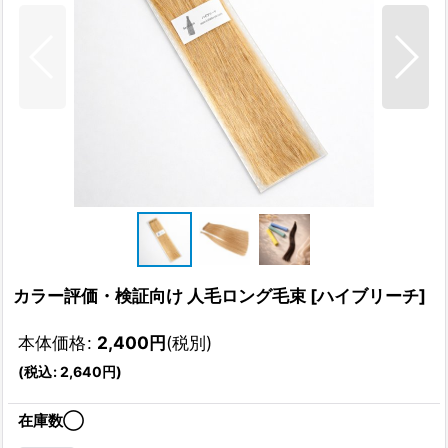
カラー評価・検証向け 人毛ロング毛束
[
ハイブリーチ
]
本体価格
:
2,400
円
(税別)
(
税込
:
2,640
円
)
在庫数◯