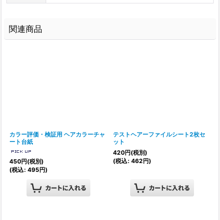
関連商品
カラー評価・検証用 ヘアカラーチャ
テストヘアーファイルシート2枚セ
ート台紙
ット
420
円
(税別)
(
税込
:
462
円
)
450
円
(税別)
(
税込
:
495
円
)