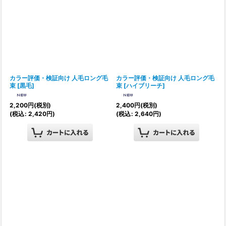
カラー評価・検証向け 人毛ロング毛
カラー評価・検証向け 人毛ロング毛
束
[
黒毛
]
束
[
ハイブリーチ
]
2,200
円
(税別)
2,400
円
(税別)
(
税込
:
2,420
円
)
(
税込
:
2,640
円
)