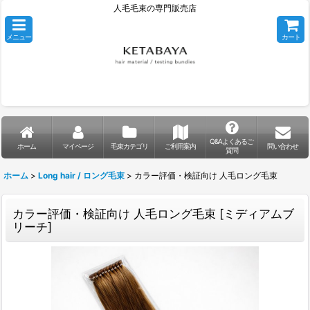
人毛毛束の専門販売店
メニュー
カート
Q&Aよくあるご
ホーム
マイページ
毛束カテゴリ
ご利用案内
問い合わせ
質問
ホーム
>
Long hair / ロング毛束
>
カラー評価・検証向け 人毛ロング毛束
カラー評価・検証向け 人毛ロング毛束
[
ミディアムブ
リーチ
]