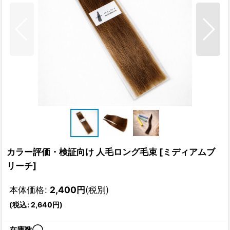
カラー評価・検証向け 人毛ロング毛束
[
ミディアムブ
リーチ
]
本体価格
:
2,400
円
(税別)
(
税込
:
2,640
円
)
在庫数◯