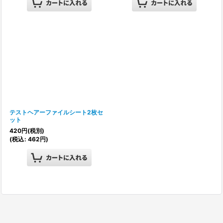
テストヘアーファイルシート2枚セ
ット
420
円
(税別)
(
税込
:
462
円
)