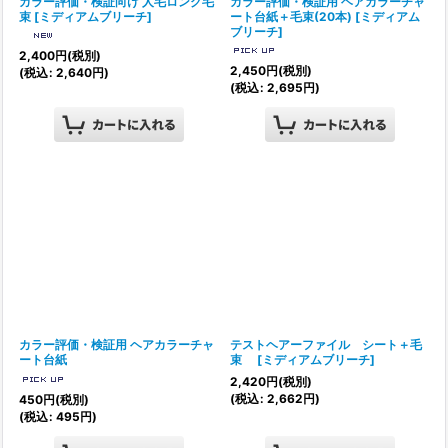
カラー評価・検証向け 人毛ロング毛
カラー評価・検証用 ヘアカラーチャ
束
[
ミディアムブリーチ
]
ート台紙＋毛束(20本)
[
ミディアム
ブリーチ
]
2,400
円
(税別)
2,450
円
(税別)
(
税込
:
2,640
円
)
(
税込
:
2,695
円
)
カラー評価・検証用 ヘアカラーチャ
テストヘアーファイル シート＋毛
ート台紙
束
[
ミディアムブリーチ
]
2,420
円
(税別)
(
税込
:
2,662
円
)
450
円
(税別)
(
税込
:
495
円
)