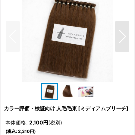
カラー評価・検証向け 人毛毛束
[
ミディアムブリーチ
]
本体価格
:
2,100
円
(税別)
(
税込
:
2,310
円
)