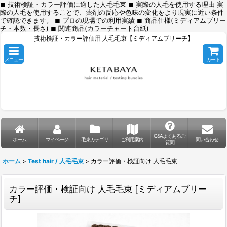
◼︎ 技術検証・カラー評価に適した人毛毛束 ◼︎ 実際の人毛を使用する理由 実
際の人毛を使用することで、薬剤の反応や色味の変化をより現実に近い条件
で確認できます。 ◼︎ プロの現場での利用実績 ◼︎ 商品仕様(ミディアムブリー
チ・本数・長さ) ◼︎ 関連商品(カラーチャート台紙)
技術検証・カラー評価用 人毛毛束【ミディアムブリーチ】
メニュー
カート
Q&Aよくあるご
ホーム
マイページ
毛束カテゴリ
ご利用案内
問い合わせ
質問
ホーム
>
Test hair / 人毛毛束
>
カラー評価・検証向け 人毛毛束
カラー評価・検証向け 人毛毛束
[
ミディアムブリー
チ
]