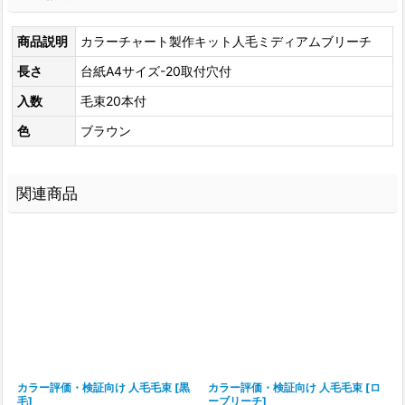
商品説明
カラーチャート製作キット人毛ミディアムブリーチ
長さ
台紙A4サイズ-20取付穴付
入数
毛束20本付
色
ブラウン
関連商品
カラー評価・検証向け 人毛毛束
[
黒
カラー評価・検証向け 人毛毛束
[
ロ
毛
]
ーブリーチ
]