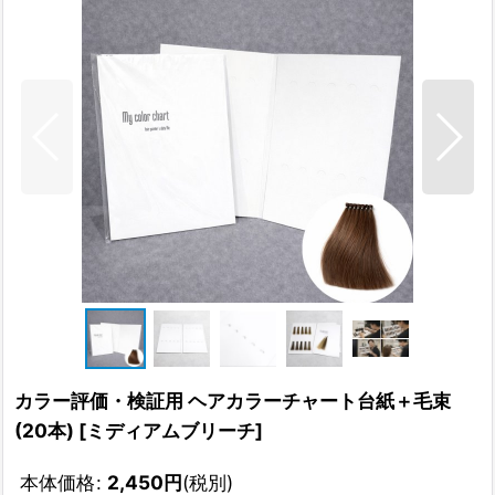
カラー評価・検証用 ヘアカラーチャート台紙＋毛束
(20本)
[
ミディアムブリーチ
]
本体価格
:
2,450
円
(税別)