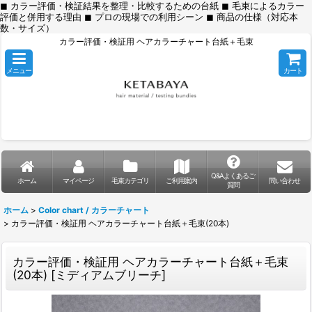
◼︎ カラー評価・検証結果を整理・比較するための台紙 ◼︎ 毛束によるカラー
評価と併用する理由 ◼︎ プロの現場での利用シーン ◼︎ 商品の仕様（対応本
数・サイズ）
カラー評価・検証用 ヘアカラーチャート台紙＋毛束
メニュー
カート
Q&Aよくあるご
ホーム
マイページ
毛束カテゴリ
ご利用案内
問い合わせ
質問
ホーム
>
Color chart / カラーチャート
>
カラー評価・検証用 ヘアカラーチャート台紙＋毛束(20本)
カラー評価・検証用 ヘアカラーチャート台紙＋毛束
(20本)
[
ミディアムブリーチ
]