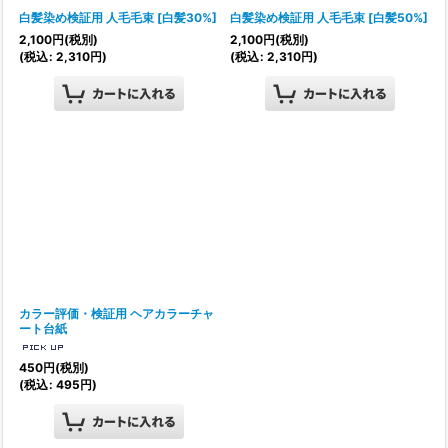
白髪染め検証用 人毛毛束
[
白髪30%
]
白髪染め検証用 人毛毛束
[
白髪50%
]
2,100
円
(税別)
2,100
円
(税別)
(
税込
:
2,310
円
)
(
税込
:
2,310
円
)
カラー評価・検証用 ヘアカラーチャ
ート台紙
450
円
(税別)
(
税込
:
495
円
)