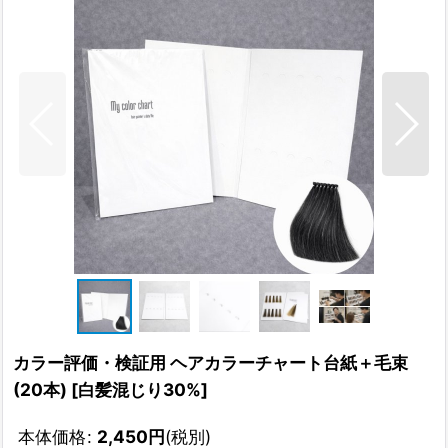
カラー評価・検証用 ヘアカラーチャート台紙＋毛束
(20本)
[
白髪混じり30%
]
本体価格
:
2,450
円
(税別)