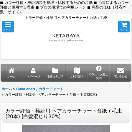
◼︎ カラー評価・検証結果を整理・比較するための台紙 ◼︎ 毛束によるカラー
評価と併用する理由 ◼︎ プロの現場での利用シーン ◼︎ 商品の仕様（対応本
数・サイズ）
カラー評価・検証用 ヘアカラーチャート台紙＋毛束
メニュー
カート
Q&Aよくあるご
ホーム
マイページ
毛束カテゴリ
ご利用案内
問い合わせ
質問
ホーム
>
Color chart / カラーチャート
>
カラー評価・検証用 ヘアカラーチャート台紙＋毛束(20本)
カラー評価・検証用 ヘアカラーチャート台紙＋毛束
(20本)
[
白髪混じり30%
]