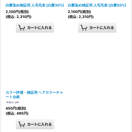
白髪染め検証用 人毛毛束
[
白髪30%
]
白髪染め検証用 人毛毛束
[
白髪50%
]
2,100
円
(税別)
2,100
円
(税別)
(
税込
:
2,310
円
)
(
税込
:
2,310
円
)
カラー評価・検証用 ヘアカラーチャ
ート台紙
450
円
(税別)
(
税込
:
495
円
)