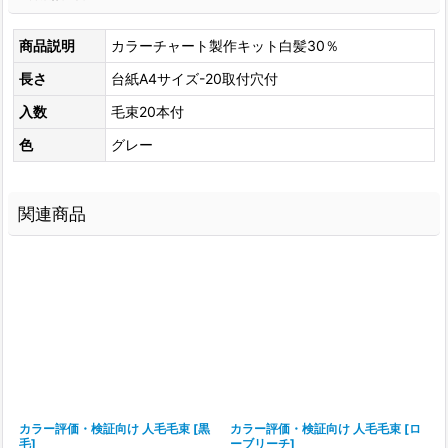
商品説明
カラーチャート製作キット白髪30％
長さ
台紙A4サイズ-20取付穴付
入数
毛束20本付
色
グレー
関連商品
カラー評価・検証向け 人毛毛束
[
黒
カラー評価・検証向け 人毛毛束
[
ロ
毛
]
ーブリーチ
]